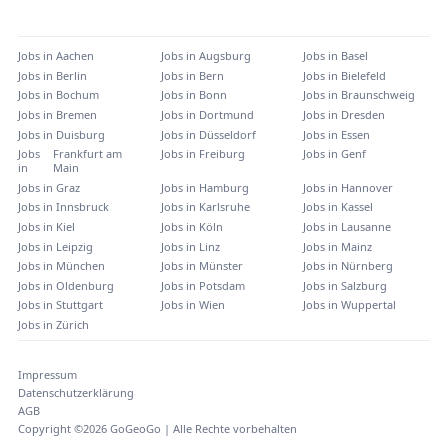
Jobs in
Aachen
Jobs in
Augsburg
Jobs in
Basel
Jobs in
Berlin
Jobs in
Bern
Jobs in
Bielefeld
Jobs in
Bochum
Jobs in
Bonn
Jobs in
Braunschweig
Jobs in
Bremen
Jobs in
Dortmund
Jobs in
Dresden
Jobs in
Duisburg
Jobs in
Düsseldorf
Jobs in
Essen
Jobs
Frankfurt am
Jobs in
Freiburg
Jobs in
Genf
in
Main
Jobs in
Graz
Jobs in
Hamburg
Jobs in
Hannover
Jobs in
Innsbruck
Jobs in
Karlsruhe
Jobs in
Kassel
Jobs in
Kiel
Jobs in
Köln
Jobs in
Lausanne
Jobs in
Leipzig
Jobs in
Linz
Jobs in
Mainz
Jobs in
München
Jobs in
Münster
Jobs in
Nürnberg
Jobs in
Oldenburg
Jobs in
Potsdam
Jobs in
Salzburg
Jobs in
Stuttgart
Jobs in
Wien
Jobs in
Wuppertal
Jobs in
Zürich
Impressum
Datenschutzerklärung
AGB
Copyright ©
2026
GoGeoGo | Alle Rechte vorbehalten