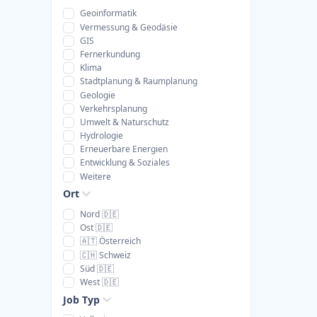
Geoinformatik
Vermessung & Geodäsie
GIS
Fernerkundung
Klima
Stadtplanung & Raumplanung
Geologie
Verkehrsplanung
Umwelt & Naturschutz
Hydrologie
Erneuerbare Energien
Entwicklung & Soziales
Weitere
Ort
Nord 🇩🇪
Ost 🇩🇪
🇦🇹 Österreich
🇨🇭 Schweiz
Süd 🇩🇪
West 🇩🇪
Job Typ