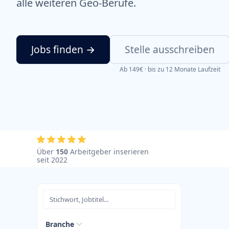
alle weiteren Geo-Berufe.
Jobs finden →
Stelle ausschreiben
Ab 149€ · bis zu 12 Monate Laufzeit
Über
150
Arbeitgeber inserieren
seit 2022
Branche