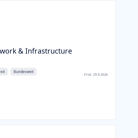
twork & Infrastructure
zeit
Bundesweit
Frist:
29.9.2026