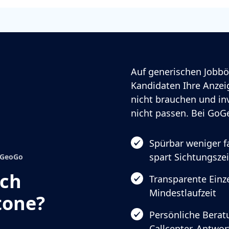
Auf generischen Jobbö
Kandidaten Ihre Anzeig
nicht brauchen und in
nicht passen. Bei GoGe
Spürbar weniger 
spart Sichtungszei
GoGeoGo
ach
Transparente Einze
Mindestlaufzeit
tone?
Persönliche Berat
Callcenter, Antwo