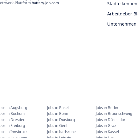
Netzwerk-Plattform
battery-job.com
Städte kennen
Arbeitgeber B
Unternehmen
Jobs in
Augsburg
Jobs in
Basel
Jobs in
Berlin
Jobs in
Bochum
Jobs in
Bonn
Jobs in
Braunschweig
Jobs in
Dresden
Jobs in
Duisburg
Jobs in
Düsseldorf
Jobs in
Freiburg
Jobs in
Genf
Jobs in
Graz
Jobs in
Innsbruck
Jobs in
Karlsruhe
Jobs in
Kassel
Jobs in
Lausanne
Jobs in
Leipzig
Jobs in
Linz