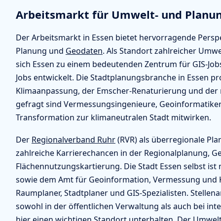
Arbeitsmarkt für Umwelt- und Planu
Der Arbeitsmarkt in Essen bietet hervorragende Persp
Planung und
Geodaten
. Als Standort zahlreicher Umw
sich Essen zu einem bedeutenden Zentrum für GIS-Jobs
Jobs entwickelt. Die Stadtplanungsbranche in Essen pro
Klimaanpassung, der Emscher-Renaturierung und der 
gefragt sind Vermessungsingenieure, Geoinformatiker 
Transformation zur klimaneutralen Stadt mitwirken.
Der
Regionalverband Ruhr
(RVR) als überregionale Pl
zahlreiche Karrierechancen in der Regionalplanung, G
Flächennutzungskartierung. Die Stadt Essen selbst is
sowie dem Amt für Geoinformation, Vermessung und K
Raumplaner, Stadtplaner und GIS-Spezialisten. Stellen
sowohl in der öffentlichen Verwaltung als auch bei in
hier einen wichtigen Standort unterhalten. Der Umwel