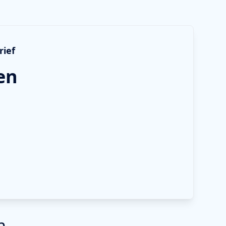
rief
en
n