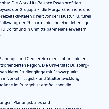
chbar. Die Work-Life-Balance Essen profitiert
neysee, der Grugapark, die Margarethenhöhe und
izeitaktivitäten direkt vor der Haustür. Kulturell
Folkwang, der Philharmonie und einer lebendigen
 TU Dortmund in unmittelbarer Nähe erweitern
h.
 Planungs- und Geobereich exzellent und bieten
tsorientierten Region. Die Universität Duisburg-
ssen bietet Studiengänge mit Schwerpunkt
in Verkehr, Logistik und Stadtentwicklung.
ngänge im Ruhrgebiet ermöglichen die
tungen, Planungsbüros und
ld für den fachlichen Austausch. Regionale