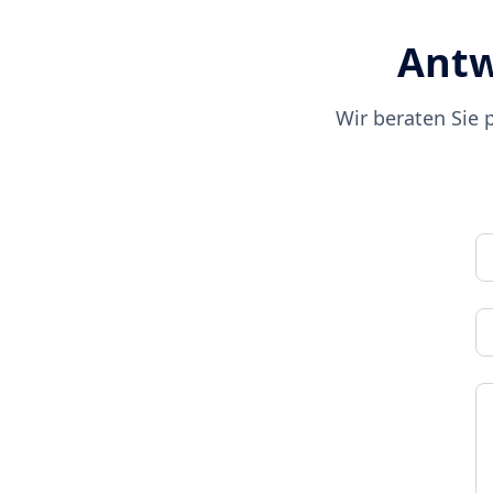
- Geodäsie
- Geologie
Antw
- Hydrologie
- Meteorologie
- Entwicklungszusa
Wir beraten Sie 
- und Weitere