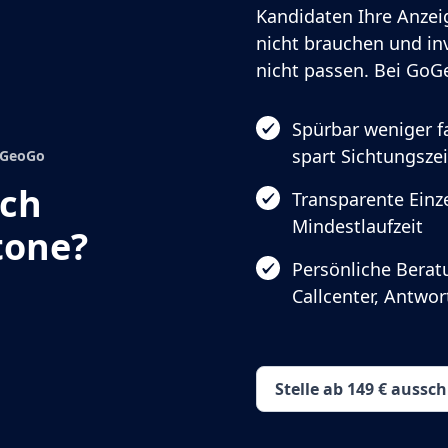
Kandidaten Ihre Anzeig
nicht brauchen und in
nicht passen. Bei GoGe
Spürbar weniger 
spart Sichtungszei
GoGeoGo
ach
Transparente Einze
Mindestlaufzeit
tone?
Persönliche Berat
Callcenter, Antwo
Stelle ab 149 € aussc