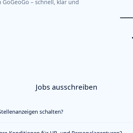
 GoGeoGo – schnell, klar und
Jobs ausschreiben
tellenanzeigen schalten?
kannst du in wenigen Klicks deine Stellenanzeige posten. Du