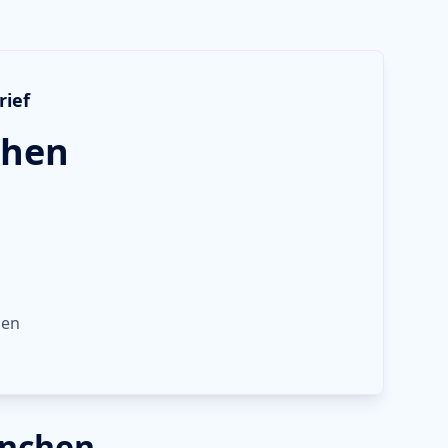
rief
hen
gen
ünchen