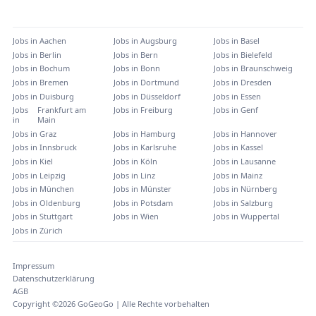
Jobs in
Aachen
Jobs in
Augsburg
Jobs in
Basel
Jobs in
Berlin
Jobs in
Bern
Jobs in
Bielefeld
Jobs in
Bochum
Jobs in
Bonn
Jobs in
Braunschweig
Jobs in
Bremen
Jobs in
Dortmund
Jobs in
Dresden
Jobs in
Duisburg
Jobs in
Düsseldorf
Jobs in
Essen
Jobs
Frankfurt am
Jobs in
Freiburg
Jobs in
Genf
in
Main
Jobs in
Graz
Jobs in
Hamburg
Jobs in
Hannover
Jobs in
Innsbruck
Jobs in
Karlsruhe
Jobs in
Kassel
Jobs in
Kiel
Jobs in
Köln
Jobs in
Lausanne
Jobs in
Leipzig
Jobs in
Linz
Jobs in
Mainz
Jobs in
München
Jobs in
Münster
Jobs in
Nürnberg
Jobs in
Oldenburg
Jobs in
Potsdam
Jobs in
Salzburg
Jobs in
Stuttgart
Jobs in
Wien
Jobs in
Wuppertal
Jobs in
Zürich
Impressum
Datenschutzerklärung
AGB
Copyright ©
2026
GoGeoGo | Alle Rechte vorbehalten