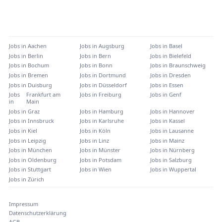
Jobs in
Aachen
Jobs in
Augsburg
Jobs in
Basel
Jobs in
Berlin
Jobs in
Bern
Jobs in
Bielefeld
Jobs in
Bochum
Jobs in
Bonn
Jobs in
Braunschweig
Jobs in
Bremen
Jobs in
Dortmund
Jobs in
Dresden
Jobs in
Duisburg
Jobs in
Düsseldorf
Jobs in
Essen
Jobs
Frankfurt am
Jobs in
Freiburg
Jobs in
Genf
in
Main
Jobs in
Graz
Jobs in
Hamburg
Jobs in
Hannover
Jobs in
Innsbruck
Jobs in
Karlsruhe
Jobs in
Kassel
Jobs in
Kiel
Jobs in
Köln
Jobs in
Lausanne
Jobs in
Leipzig
Jobs in
Linz
Jobs in
Mainz
Jobs in
München
Jobs in
Münster
Jobs in
Nürnberg
Jobs in
Oldenburg
Jobs in
Potsdam
Jobs in
Salzburg
Jobs in
Stuttgart
Jobs in
Wien
Jobs in
Wuppertal
Jobs in
Zürich
Impressum
Datenschutzerklärung
AGB