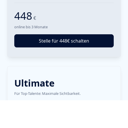
448
€
online bis 3 Monate
Stelle für 448€ schalten
Ultimate
Für Top-Talente: Maximale Sichtbarkeit.
Maximale Reichweite für strategisch wichtige Stellen. Für
Schlüsselpositionen, die Sie nicht zweimal ausschreiben
wollen.