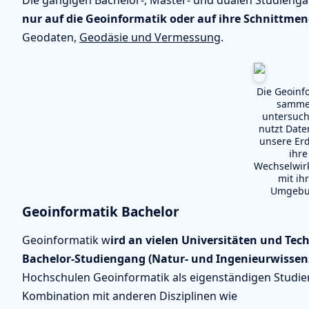
Die gängigen Bachelor-, Master- und dualen Studieng
nur auf die Geoinformatik oder auf ihre Schnittm
Geodaten,
Geodäsie und Vermessung
.
Die Geoinf
sammel
untersuch
nutzt Date
unsere Er
ihre
Wechselwir
mit ih
Umgebu
Geoinformatik Bachelor
Geoinformatik w
ird an vielen Universitäten und Te
Bachelor-Studiengang (Natur- und Ingenieurwisse
Hochschulen Geoinformatik als eigenständigen Studie
Kombination mit anderen Disziplinen wie