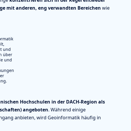
änge
konzentrieren sich in der Regel entweder
enge mit anderen, eng verwandten Bereichen
wie
ormatik
t,
t und
n über
de und
kungen
rer
ng.
chnischen Hochschulen in der DACH-Region als
nschaften) angeboten
. Während einige
ngang anbieten, wird Geoinformatik häufig in