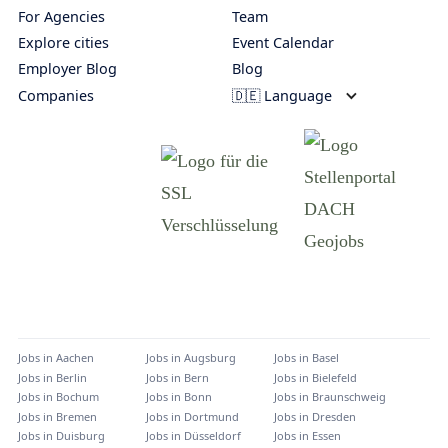
For Agencies
Team
Explore cities
Event Calendar
Employer Blog
Blog
Companies
🇩🇪 Language
Jobs in
Aachen
Jobs in
Augsburg
Jobs in
Basel
Jobs in
Berlin
Jobs in
Bern
Jobs in
Bielefeld
Jobs in
Bochum
Jobs in
Bonn
Jobs in
Braunschweig
Jobs in
Bremen
Jobs in
Dortmund
Jobs in
Dresden
Jobs in
Duisburg
Jobs in
Düsseldorf
Jobs in
Essen