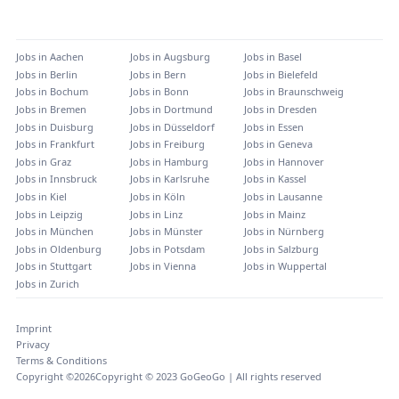
Jobs in
Aachen
Jobs in
Augsburg
Jobs in
Basel
Jobs in
Berlin
Jobs in
Bern
Jobs in
Bielefeld
Jobs in
Bochum
Jobs in
Bonn
Jobs in
Braunschweig
Jobs in
Bremen
Jobs in
Dortmund
Jobs in
Dresden
Jobs in
Duisburg
Jobs in
Düsseldorf
Jobs in
Essen
Jobs in
Frankfurt
Jobs in
Freiburg
Jobs in
Geneva
Jobs in
Graz
Jobs in
Hamburg
Jobs in
Hannover
Jobs in
Innsbruck
Jobs in
Karlsruhe
Jobs in
Kassel
Jobs in
Kiel
Jobs in
Köln
Jobs in
Lausanne
Jobs in
Leipzig
Jobs in
Linz
Jobs in
Mainz
Jobs in
München
Jobs in
Münster
Jobs in
Nürnberg
Jobs in
Oldenburg
Jobs in
Potsdam
Jobs in
Salzburg
Jobs in
Stuttgart
Jobs in
Vienna
Jobs in
Wuppertal
Jobs in
Zurich
Imprint
Privacy
Terms & Conditions
Copyright ©
2026
Copyright © 2023 GoGeoGo | All rights reserved