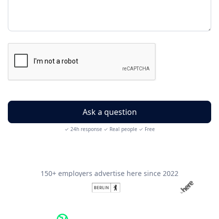
✓ 24h response ✓ Real people ✓ Free
150+ employers advertise here since 2022