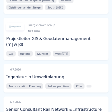
Urban planning & spatial planning
fulltime
Geislingen an der Steige
South (🇩🇪)
Energielenker Group
10.7.2026
Projektleiter GIS & Geodatenmanagement
(m|w|d)
GIS
fulltime
Münster
West 🇩🇪
6.7.2026
Ingenieur:in Umweltplanung
Transportation Planning
Full or part time
Köln
6.7.2026
Senior Consultant Rail Network & Infrastructure