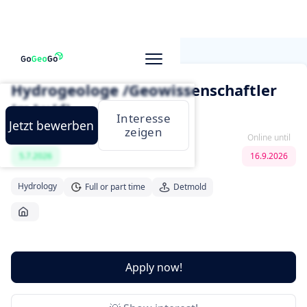
Go to job search
Hydrogeologe /Geowissenschaftler
(m/w/d)
Interesse
Jetzt bewerben
zeigen
published
Online until
5.7.2026
16.9.2026
Hydrology
Full or part time
Detmold
Apply now!