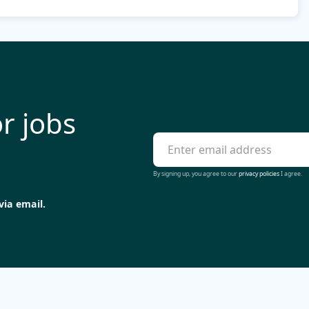
r jobs
By signing up, you agree to our
privacy policies
I agree.
via email.