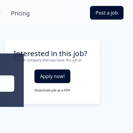
Pricing
Post a job
Interested in this job?
Tell the company that you have this job at
Apply now!
Download job as a PDF