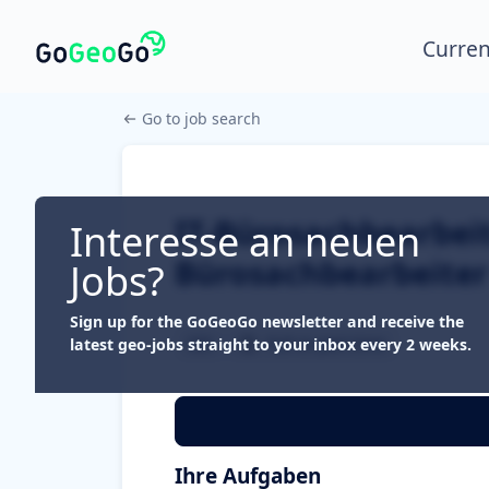
Curren
Go to job search
IT-Bürosachbearbeite
Interesse an neuen
Bürosachbearbeiter
Jobs?
Sign up for the GoGeoGo newsletter and receive the
GIS
Full or part time
latest geo-jobs straight to your inbox every 2 weeks.
Ihre Aufgaben