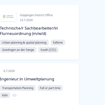
Göppingen District Office
23.7.2026
Technische/r Sachbearbeiter/in
Flurneuordnung (m/w/d)
Urban planning & spatial planning
fulltime
Geislingen an der Steige
South (🇩🇪)
6.7.2026
Ingenieur:in Umweltplanung
Transportation Planning
Full or part time
Köln