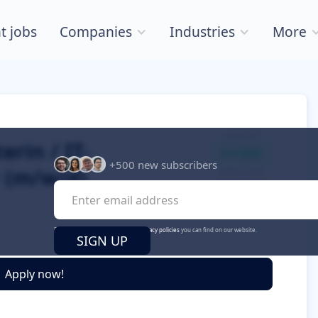
t jobs
Companies
Industries
More
published
rin / IT-
5.7.2026
+500 new subscribers
 (m/w/d)
Online until
30.9.2026
By signing up, you agree to our
privacy policies
you can find on our website.
Apply now!