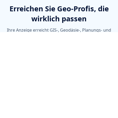
Erreichen Sie Geo-Profis, die
wirklich passen
Ihre Anzeige erreicht GIS-, Geodäsie-, Planungs- und
Umweltprofis ohne in der Masse großer Jobbörsen
unterzugehen.
Einzelinserat
Pakete
Classic
Ein Job, schnell besetzt.
Für Standard-Positionen mit normalem Bewerber-
Aufkommen.