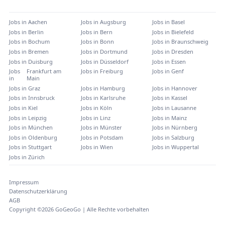
Jobs in
Aachen
Jobs in
Augsburg
Jobs in
Basel
Jobs in
Berlin
Jobs in
Bern
Jobs in
Bielefeld
Jobs in
Bochum
Jobs in
Bonn
Jobs in
Braunschweig
Jobs in
Bremen
Jobs in
Dortmund
Jobs in
Dresden
Jobs in
Duisburg
Jobs in
Düsseldorf
Jobs in
Essen
Jobs
Frankfurt am
Jobs in
Freiburg
Jobs in
Genf
in
Main
Jobs in
Graz
Jobs in
Hamburg
Jobs in
Hannover
Jobs in
Innsbruck
Jobs in
Karlsruhe
Jobs in
Kassel
Jobs in
Kiel
Jobs in
Köln
Jobs in
Lausanne
Jobs in
Leipzig
Jobs in
Linz
Jobs in
Mainz
Jobs in
München
Jobs in
Münster
Jobs in
Nürnberg
Jobs in
Oldenburg
Jobs in
Potsdam
Jobs in
Salzburg
Jobs in
Stuttgart
Jobs in
Wien
Jobs in
Wuppertal
Jobs in
Zürich
Impressum
Datenschutzerklärung
AGB
Copyright ©
2026
GoGeoGo | Alle Rechte vorbehalten