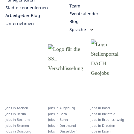
Team
Städte kennenlernen
Eventkalender
Arbeitgeber Blog
Blog
Unternehmen
Sprache
Jobs in
Aachen
Jobs in
Augsburg
Jobs in
Basel
Jobs in
Berlin
Jobs in
Bern
Jobs in
Bielefeld
Jobs in
Bochum
Jobs in
Bonn
Jobs in
Braunschweig
Jobs in
Bremen
Jobs in
Dortmund
Jobs in
Dresden
Jobs in
Duisburg
Jobs in
Düsseldorf
Jobs in
Essen