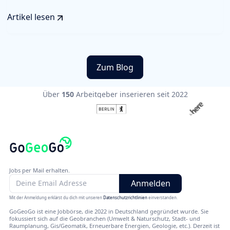
Artikel lesen
Zum Blog
Über
150
Arbeitgeber inserieren seit 2022
Jobs per Mail erhalten.
Mit der Anmeldung erklärst du dich mit unseren
Datenschutzrichtlinien
einverstanden.
GoGeoGo ist eine Jobbörse, die 2022 in Deutschland gegründet wurde. Sie
fokussiert sich auf die Geobranchen (Umwelt & Naturschutz, Stadt- und
Raumplanung, Gis/Geomatik, Erneuerbare Energien, Geologie, etc.). Derzeit ist