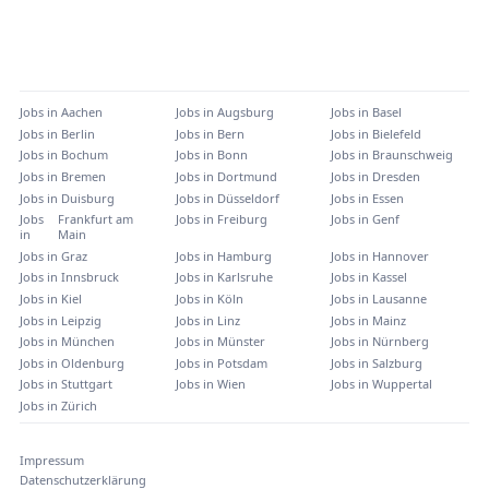
Jobs in
Aachen
Jobs in
Augsburg
Jobs in
Basel
Jobs in
Berlin
Jobs in
Bern
Jobs in
Bielefeld
Jobs in
Bochum
Jobs in
Bonn
Jobs in
Braunschweig
Jobs in
Bremen
Jobs in
Dortmund
Jobs in
Dresden
Jobs in
Duisburg
Jobs in
Düsseldorf
Jobs in
Essen
Jobs
Frankfurt am
Jobs in
Freiburg
Jobs in
Genf
in
Main
Jobs in
Graz
Jobs in
Hamburg
Jobs in
Hannover
Jobs in
Innsbruck
Jobs in
Karlsruhe
Jobs in
Kassel
Jobs in
Kiel
Jobs in
Köln
Jobs in
Lausanne
Jobs in
Leipzig
Jobs in
Linz
Jobs in
Mainz
Jobs in
München
Jobs in
Münster
Jobs in
Nürnberg
Jobs in
Oldenburg
Jobs in
Potsdam
Jobs in
Salzburg
Jobs in
Stuttgart
Jobs in
Wien
Jobs in
Wuppertal
Jobs in
Zürich
Impressum
Datenschutzerklärung