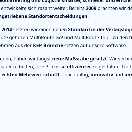
eomarketing und Logistik smarter, schneller und effizie
entwickelte sich rasant weiter. Bereits
2009
brachten wir 
ngetriebene Standortentscheidungen
.
r
2014
setzten wir einen neuen
Standard in der Verlagslogi
eute gehören MultiRoute Go! und MultiRoute Tour! zu den
f
nehmen aus der
KEP-Branche
setzen auf unsere Software.
reden, haben wir längst
neue Maßstäbe gesetzt
. Wir verb
abei zu helfen, ihre Prozesse
effizienter
zu gestalten. Und
e echten Mehrwert schafft
– nachhaltig,
innovativ
und
imm