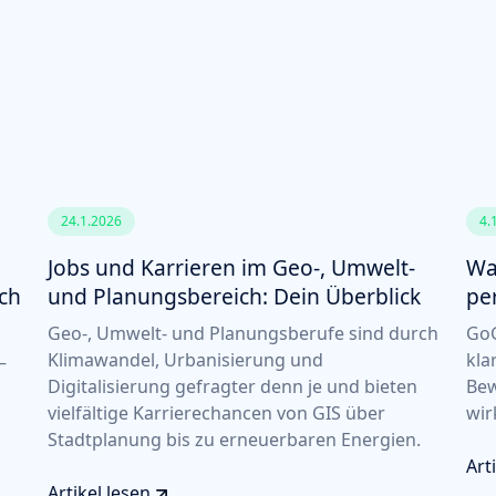
24.1.2026
4.
Jobs und Karrieren im Geo-, Umwelt-
Wa
ich
und Planungsbereich: Dein Überblick
pe
Geo-, Umwelt- und Planungsberufe sind durch
GoG
Klimawandel, Urbanisierung und
kla
–
Digitalisierung gefragter denn je und bieten
Bew
vielfältige Karrierechancen von GIS über
wir
Stadtplanung bis zu erneuerbaren Energien.
Art
Artikel lesen