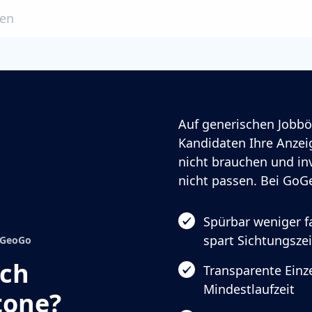
ben
Auf generischen Jobbö
Kandidaten Ihre Anzeig
nicht brauchen und in
nicht passen. Bei GoGe
Spürbar weniger 
spart Sichtungszei
GoGeoGo
ach
Transparente Einze
Mindestlaufzeit
tone?