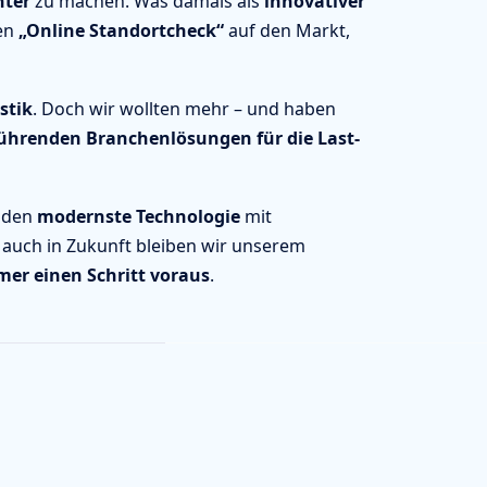
nter
zu machen. Was damals als
innovativer
den
„Online Standortcheck“
auf den Markt,
stik
. Doch wir wollten mehr – und haben
ührenden Branchenlösungen für die Last-
inden
modernste Technologie
mit
 auch in Zukunft bleiben wir unserem
er einen Schritt voraus
.