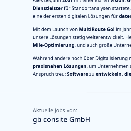
Alles begann
2007
mit einer klaren
Vision
:
G
Dienstleister
für Standortanalysen startete, 
eine der ersten digitalen Lösungen für
date
Mit dem Launch von
MultiRoute Go!
im Jah
unsere Lösungen stetig weiterentwickelt. H
Mile-Optimierung
, und auch große Unter
Während andere noch über Digitalisierung 
praxisnahen Lösungen
, um Unternehmen d
Anspruch treu:
Software
zu
entwickeln, di
Aktuelle Jobs von:
gb consite GmbH