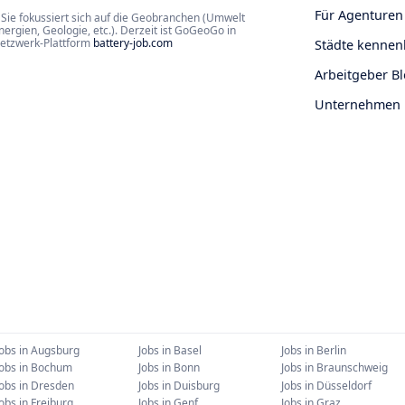
Für Agenturen
Sie fokussiert sich auf die Geobranchen (Umwelt
rgien, Geologie, etc.). Derzeit ist GoGeoGo in
Netzwerk-Plattform
battery-job.com
Städte kennen
Arbeitgeber B
Unternehmen
Jobs in
Augsburg
Jobs in
Basel
Jobs in
Berlin
Jobs in
Bochum
Jobs in
Bonn
Jobs in
Braunschweig
Jobs in
Dresden
Jobs in
Duisburg
Jobs in
Düsseldorf
Jobs in
Freiburg
Jobs in
Genf
Jobs in
Graz