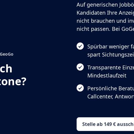
Auf generischen Jobbö
Kandidaten Ihre Anzeig
nicht brauchen und in
nicht passen. Bei GoGe
Spürbar weniger 
spart Sichtungszei
GoGeoGo
ach
Transparente Einze
Mindestlaufzeit
tone?
Persönliche Berat
Callcenter, Antwo
Stelle ab 149 € aussc