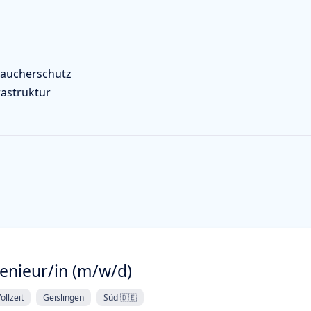
raucherschutz
rastruktur
nieur/in (m/w/d)
ollzeit
Geislingen
Süd 🇩🇪