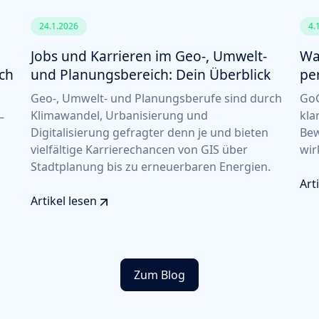
24.1.2026
4.
Jobs und Karrieren im Geo-, Umwelt-
Wa
ich
und Planungsbereich: Dein Überblick
pe
Geo-, Umwelt- und Planungsberufe sind durch
GoG
Klimawandel, Urbanisierung und
kla
–
Digitalisierung gefragter denn je und bieten
Bew
vielfältige Karrierechancen von GIS über
wir
Stadtplanung bis zu erneuerbaren Energien.
Art
Artikel lesen
Zum Blog