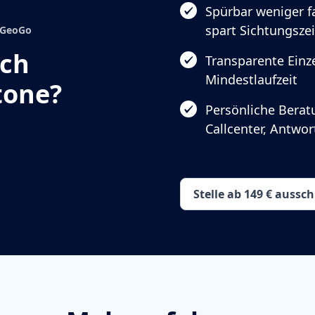
Spürbar weniger 
spart Sichtungszei
GoGeoGo
ach
Transparente Einze
Mindestlaufzeit
tone?
Persönliche Berat
Callcenter, Antwo
Stelle ab 149 € aussc