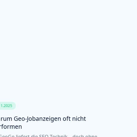
11.2025
rum Geo-Jobanzeigen oft nicht
rformen
eoGo liefert die SEO-Technik – doch ohne