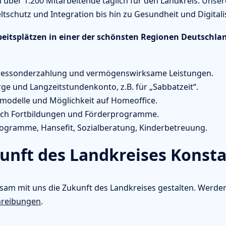
über 1.200 Mitarbeitende täglich für den Landkreis. Unse
schutz und Integration bis hin zu Gesundheit und Digitali
beitsplätzen in einer der schönsten Regionen Deutschla
hressonderzahlung und vermögenswirksame Leistungen.
rge und Langzeitstundenkonto, z.B. für „Sabbatzeit“.
itmodelle und Möglichkeit auf Homeoffice.
urch Fortbildungen und Förderprogramme.
ogramme, Hansefit, Sozialberatung, Kinderbetreuung.
kunft des Landkreises Konsta
nsam mit uns die Zukunft des Landkreises gestalten. Werden
chreibungen
.