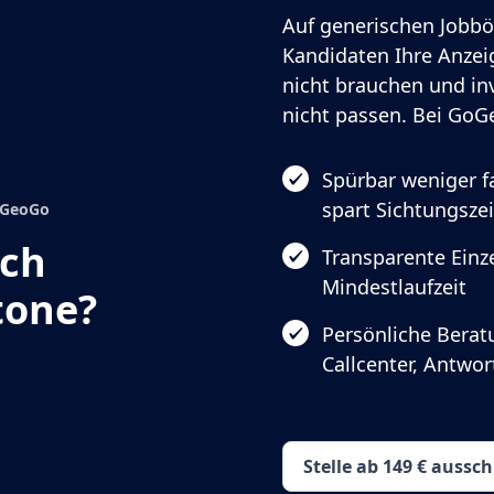
Auf generischen Jobbö
Kandidaten Ihre Anzeig
nicht brauchen und in
nicht passen. Bei GoGe
Spürbar weniger 
spart Sichtungszei
GoGeoGo
ach
Transparente Einze
Mindestlaufzeit
tone?
Persönliche Berat
Callcenter, Antwo
Stelle ab 149 € aussc