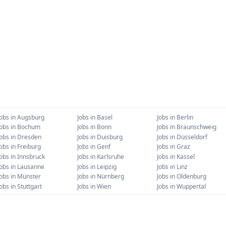
Jobs in
Augsburg
Jobs in
Basel
Jobs in
Berlin
Jobs in
Bochum
Jobs in
Bonn
Jobs in
Braunschweig
Jobs in
Dresden
Jobs in
Duisburg
Jobs in
Düsseldorf
Jobs in
Freiburg
Jobs in
Genf
Jobs in
Graz
Jobs in
Innsbruck
Jobs in
Karlsruhe
Jobs in
Kassel
Jobs in
Lausanne
Jobs in
Leipzig
Jobs in
Linz
Jobs in
Münster
Jobs in
Nürnberg
Jobs in
Oldenburg
Jobs in
Stuttgart
Jobs in
Wien
Jobs in
Wuppertal