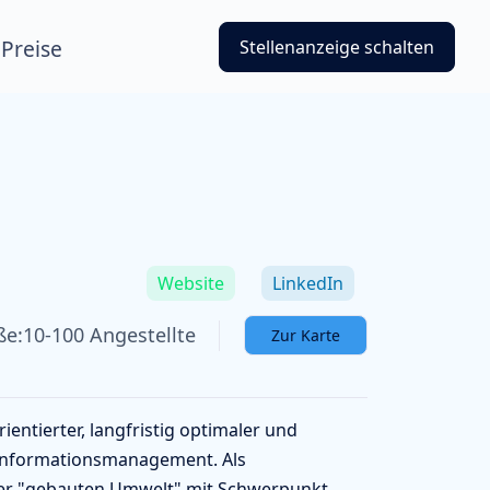
Preise
Stellenanzeige schalten
Website
LinkedIn
ße:
10-100 Angestellte
Zur Karte
entierter, langfristig optimaler und
d Informationsmanagement. Als
der "gebauten Umwelt" mit Schwerpunkt