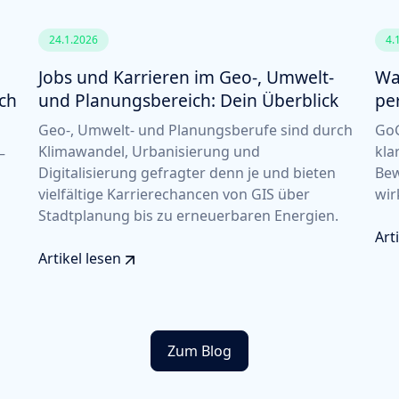
24.1.2026
4.
Jobs und Karrieren im Geo-, Umwelt-
Wa
ich
und Planungsbereich: Dein Überblick
pe
Geo-, Umwelt- und Planungsberufe sind durch
GoG
Klimawandel, Urbanisierung und
kla
–
Digitalisierung gefragter denn je und bieten
Bew
vielfältige Karrierechancen von GIS über
wir
Stadtplanung bis zu erneuerbaren Energien.
Art
Artikel lesen
Zum Blog