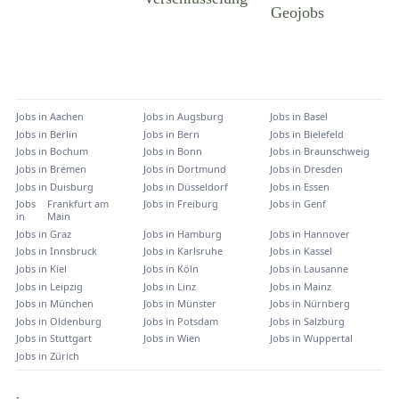
Jobs in
Aachen
Jobs in
Augsburg
Jobs in
Basel
Jobs in
Berlin
Jobs in
Bern
Jobs in
Bielefeld
Jobs in
Bochum
Jobs in
Bonn
Jobs in
Braunschweig
Jobs in
Bremen
Jobs in
Dortmund
Jobs in
Dresden
Jobs in
Duisburg
Jobs in
Düsseldorf
Jobs in
Essen
Jobs
Frankfurt am
Jobs in
Freiburg
Jobs in
Genf
in
Main
Jobs in
Graz
Jobs in
Hamburg
Jobs in
Hannover
Jobs in
Innsbruck
Jobs in
Karlsruhe
Jobs in
Kassel
Jobs in
Kiel
Jobs in
Köln
Jobs in
Lausanne
Jobs in
Leipzig
Jobs in
Linz
Jobs in
Mainz
Jobs in
München
Jobs in
Münster
Jobs in
Nürnberg
Jobs in
Oldenburg
Jobs in
Potsdam
Jobs in
Salzburg
Jobs in
Stuttgart
Jobs in
Wien
Jobs in
Wuppertal
Jobs in
Zürich