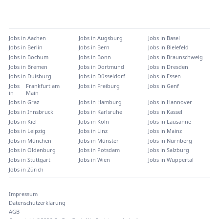
Jobs in
Aachen
Jobs in
Augsburg
Jobs in
Basel
Jobs in
Berlin
Jobs in
Bern
Jobs in
Bielefeld
Jobs in
Bochum
Jobs in
Bonn
Jobs in
Braunschweig
Jobs in
Bremen
Jobs in
Dortmund
Jobs in
Dresden
Jobs in
Duisburg
Jobs in
Düsseldorf
Jobs in
Essen
Jobs
Frankfurt am
Jobs in
Freiburg
Jobs in
Genf
in
Main
Jobs in
Graz
Jobs in
Hamburg
Jobs in
Hannover
Jobs in
Innsbruck
Jobs in
Karlsruhe
Jobs in
Kassel
Jobs in
Kiel
Jobs in
Köln
Jobs in
Lausanne
Jobs in
Leipzig
Jobs in
Linz
Jobs in
Mainz
Jobs in
München
Jobs in
Münster
Jobs in
Nürnberg
Jobs in
Oldenburg
Jobs in
Potsdam
Jobs in
Salzburg
Jobs in
Stuttgart
Jobs in
Wien
Jobs in
Wuppertal
Jobs in
Zürich
Impressum
Datenschutzerklärung
AGB