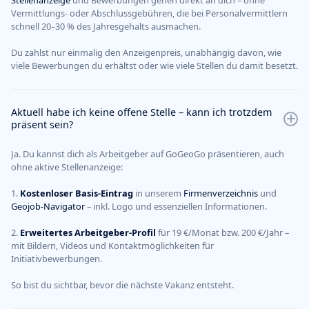
Stellenanzeige
und Bewerbungen gehen direkt an dich – ohne
Vermittlungs- oder Abschlussgebühren, die bei Personalvermittlern
schnell 20–30 % des Jahresgehalts ausmachen.
Du zahlst nur einmalig den Anzeigenpreis, unabhängig davon, wie
viele Bewerbungen du erhältst oder wie viele Stellen du damit besetzt.
Aktuell habe ich keine offene Stelle – kann ich trotzdem
präsent sein?
Ja. Du kannst dich als Arbeitgeber auf GoGeoGo präsentieren, auch
ohne aktive Stellenanzeige:
1.
Kostenloser Basis-Eintrag
in unserem
Firmenverzeichnis
und
Geojob-Navigator
– inkl. Logo und essenziellen Informationen.
2.
Erweitertes
Arbeitgeber-Profil
für 19 €/Monat bzw. 200 €/Jahr –
mit Bildern, Videos und Kontaktmöglichkeiten für
Initiativbewerbungen.
So bist du sichtbar, bevor die nächste Vakanz entsteht.