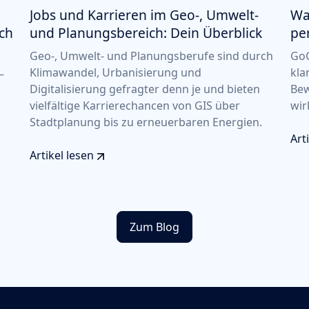
Jobs und Karrieren im Geo-, Umwelt-
Wa
ich
und Planungsbereich: Dein Überblick
pe
Geo-, Umwelt- und Planungsberufe sind durch
GoG
Klimawandel, Urbanisierung und
kla
–
Digitalisierung gefragter denn je und bieten
Bew
vielfältige Karrierechancen von GIS über
wir
Stadtplanung bis zu erneuerbaren Energien.
Art
Artikel lesen
Zum Blog