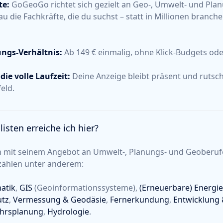
te:
GoGeoGo richtet sich gezielt an Geo-, Umwelt- und Plan
au die Fachkräfte, die du suchst – statt in Millionen branc
tungs-Verhältnis:
Ab 149 € einmalig, ohne Klick-Budgets ode
die volle Laufzeit:
Deine Anzeige bleibt präsent und rutsc
eld.
isten erreiche ich hier?
h mit seinem Angebot an Umwelt-, Planungs- und Geoberuf
zählen unter anderem:
atik
,
GIS
(Geoinformationssysteme),
(Erneuerbare) Energi
utz
,
Vermessung & Geodäsie
,
Fernerkundung
,
Entwicklung 
hrsplanung
,
Hydrologie
.