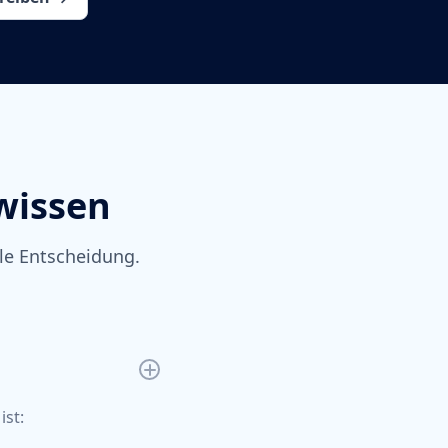
wissen
lle Entscheidung.
ist: