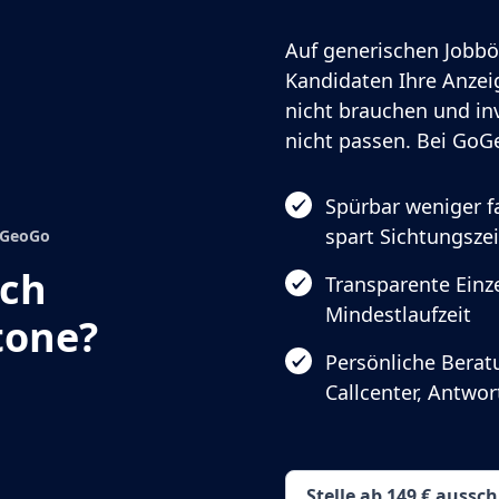
Auf generischen Jobbö
Kandidaten Ihre Anzeig
nicht brauchen und in
nicht passen. Bei GoGe
Spürbar weniger 
spart Sichtungszei
GoGeoGo
ach
Transparente Einze
Mindestlaufzeit
tone?
Persönliche Berat
Callcenter, Antwo
Stelle ab 149 € aussc