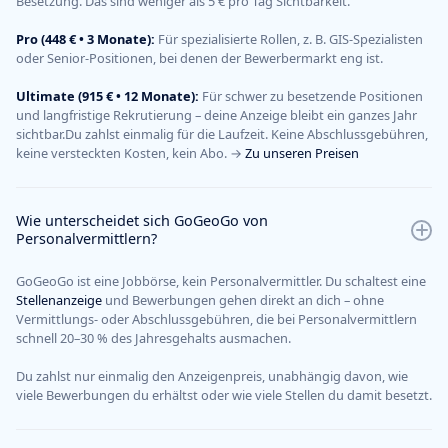
Besetzung. Das sind weniger als 5 € pro Tag Sichtbarkeit.
Pro (448 € • 3 Monate):
Für spezialisierte Rollen, z. B. GIS-Spezialisten
oder Senior-Positionen, bei denen der Bewerbermarkt eng ist.
Ultimate (915 € • 12 Monate):
Für schwer zu besetzende Positionen
und langfristige Rekrutierung – deine Anzeige bleibt ein ganzes Jahr
sichtbar.Du zahlst einmalig für die Laufzeit. Keine Abschlussgebühren,
keine versteckten Kosten, kein Abo. →
Zu unseren Preisen
Wie unterscheidet sich GoGeoGo von
Personalvermittlern?
GoGeoGo ist eine Jobbörse, kein Personalvermittler. Du schaltest eine
Stellenanzeige
und Bewerbungen gehen direkt an dich – ohne
Vermittlungs- oder Abschlussgebühren, die bei Personalvermittlern
schnell 20–30 % des Jahresgehalts ausmachen.
Du zahlst nur einmalig den Anzeigenpreis, unabhängig davon, wie
viele Bewerbungen du erhältst oder wie viele Stellen du damit besetzt.