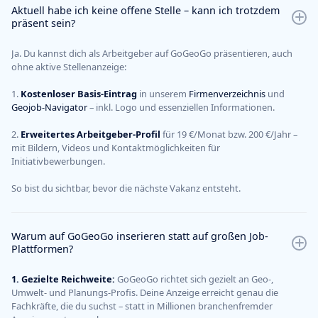
Aktuell habe ich keine offene Stelle – kann ich trotzdem
präsent sein?
Ja. Du kannst dich als Arbeitgeber auf GoGeoGo präsentieren, auch
ohne aktive Stellenanzeige:
1.
Kostenloser Basis-Eintrag
in unserem
Firmenverzeichnis
und
Geojob-Navigator
– inkl. Logo und essenziellen Informationen.
2.
Erweitertes
Arbeitgeber-Profil
für 19 €/Monat bzw. 200 €/Jahr –
mit Bildern, Videos und Kontaktmöglichkeiten für
Initiativbewerbungen.
So bist du sichtbar, bevor die nächste Vakanz entsteht.
Warum auf GoGeoGo inserieren statt auf großen Job-
Plattformen?
1. Gezielte Reichweite:
GoGeoGo richtet sich gezielt an Geo-,
Umwelt- und Planungs-Profis. Deine Anzeige erreicht genau die
Fachkräfte, die du suchst – statt in Millionen branchenfremder