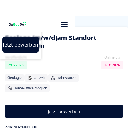
Alle Jobs
Geologe (m/w/d)am Standort
Hahnstätten
Jetzt bewerben
Veröffentlicht
Online bis
29.5.2026
16.8.2026
Geologie
Vollzeit
Hahnstätten
Home-Office möglich
Jetzt bewerben
WIR SUCHEN SIE!