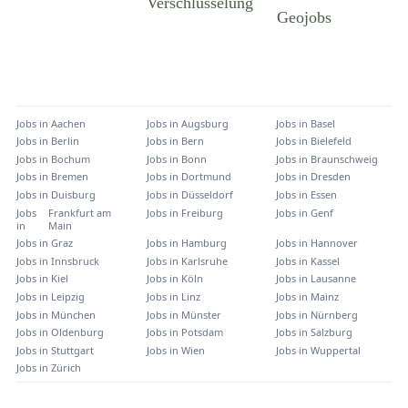
Jobs in
Aachen
Jobs in
Augsburg
Jobs in
Basel
Jobs in
Berlin
Jobs in
Bern
Jobs in
Bielefeld
Jobs in
Bochum
Jobs in
Bonn
Jobs in
Braunschweig
Jobs in
Bremen
Jobs in
Dortmund
Jobs in
Dresden
Jobs in
Duisburg
Jobs in
Düsseldorf
Jobs in
Essen
Jobs
Frankfurt am
Jobs in
Freiburg
Jobs in
Genf
in
Main
Jobs in
Graz
Jobs in
Hamburg
Jobs in
Hannover
Jobs in
Innsbruck
Jobs in
Karlsruhe
Jobs in
Kassel
Jobs in
Kiel
Jobs in
Köln
Jobs in
Lausanne
Jobs in
Leipzig
Jobs in
Linz
Jobs in
Mainz
Jobs in
München
Jobs in
Münster
Jobs in
Nürnberg
Jobs in
Oldenburg
Jobs in
Potsdam
Jobs in
Salzburg
Jobs in
Stuttgart
Jobs in
Wien
Jobs in
Wuppertal
Jobs in
Zürich