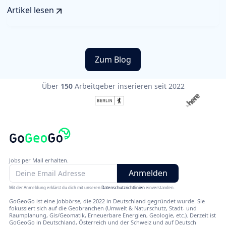
Artikel lesen
Zum Blog
Über
150
Arbeitgeber inserieren seit 2022
Jobs per Mail erhalten.
Mit der Anmeldung erklärst du dich mit unseren
Datenschutzrichtlinien
einverstanden.
GoGeoGo ist eine Jobbörse, die 2022 in Deutschland gegründet wurde. Sie
fokussiert sich auf die Geobranchen (Umwelt & Naturschutz, Stadt- und
Raumplanung, Gis/Geomatik, Erneuerbare Energien, Geologie, etc.). Derzeit ist
GoGeoGo in Deutschland, Österreich und der Schweiz und auf Deutsch