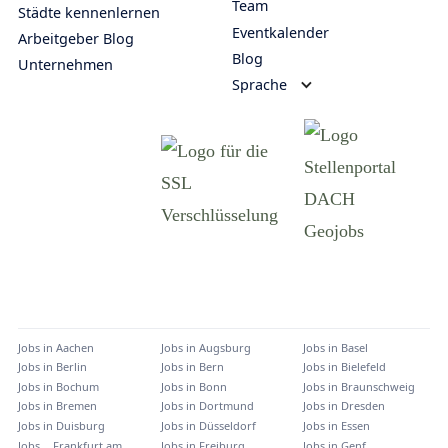
Team
Städte kennenlernen
Eventkalender
Arbeitgeber Blog
Blog
Unternehmen
Sprache
Jobs in
Aachen
Jobs in
Augsburg
Jobs in
Basel
Jobs in
Berlin
Jobs in
Bern
Jobs in
Bielefeld
Jobs in
Bochum
Jobs in
Bonn
Jobs in
Braunschweig
Jobs in
Bremen
Jobs in
Dortmund
Jobs in
Dresden
Jobs in
Duisburg
Jobs in
Düsseldorf
Jobs in
Essen
Jobs
Frankfurt am
Jobs in
Freiburg
Jobs in
Genf