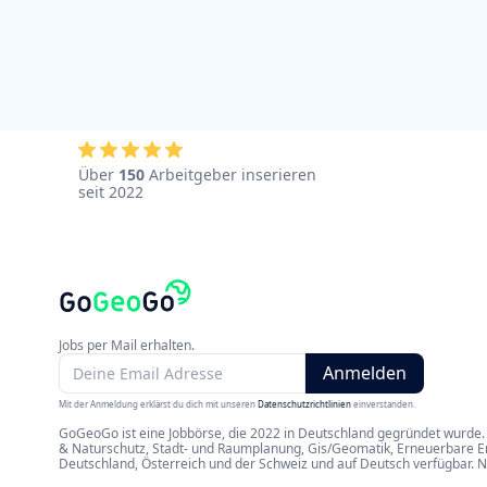
Über
150
Arbeitgeber inserieren
seit 2022
Jobs per Mail erhalten.
Mit der Anmeldung erklärst du dich mit unseren
Datenschutzrichtlinien
einverstanden.
GoGeoGo ist eine Jobbörse, die 2022 in Deutschland gegründet wurde. 
& Naturschutz, Stadt- und Raumplanung, Gis/Geomatik, Erneuerbare Ene
Deutschland, Österreich und der Schweiz und auf Deutsch verfügbar. 