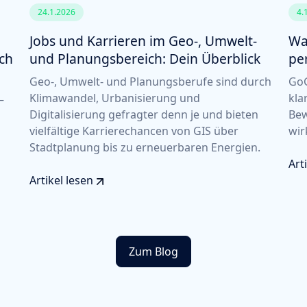
24.1.2026
4.
Jobs und Karrieren im Geo-, Umwelt-
Wa
ich
und Planungsbereich: Dein Überblick
pe
Geo-, Umwelt- und Planungsberufe sind durch
GoG
Klimawandel, Urbanisierung und
kla
–
Digitalisierung gefragter denn je und bieten
Bew
vielfältige Karrierechancen von GIS über
wir
Stadtplanung bis zu erneuerbaren Energien.
Art
Artikel lesen
Zum Blog