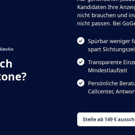
Kandidaten Ihre Anzeig
nicht brauchen und in
nicht passen. Bei GoGe
Spürbar weniger 
spart Sichtungszei
GoGeoGo
ach
Transparente Einze
Mindestlaufzeit
tone?
Persönliche Berat
Callcenter, Antwo
Stelle ab 149 € aussc